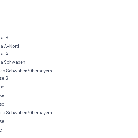
se B
ga A-Nord
se A
iga Schwaben
liga Schwaben/Oberbayern
se B
se
se
se
liga Schwaben/Oberbayern
se
e