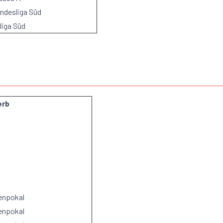
undesliga Süd
liga Süd
erb
enpokal
enpokal