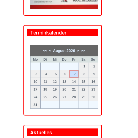
Terminkalender
<<
<
August 2026
>
>>
Mo
Di
Mi
Do
Fr
Sa
So
1
2
3
4
5
6
7
8
9
10
11
12
13
14
15
16
17
18
19
20
21
22
23
24
25
26
27
28
29
30
31
Aktuelles