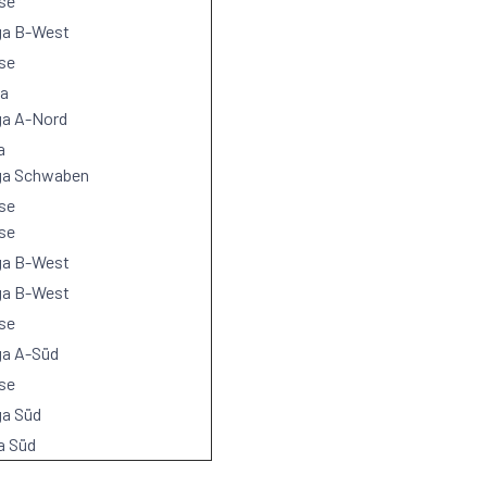
se
ga B-West
se
ga
ga A-Nord
a
iga Schwaben
se
se
ga B-West
ga B-West
se
ga A-Süd
se
ga Süd
a Süd