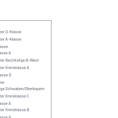
ter D-Klasse
ter A-Klasse
lasse
lasse A
er Bezirksliga B-West
er Kreisklasse A
lasse D
ter
liga Schwaben/Oberbayern
er Kreisklasse C
lasse A
er Kreisklasse B
lasse A