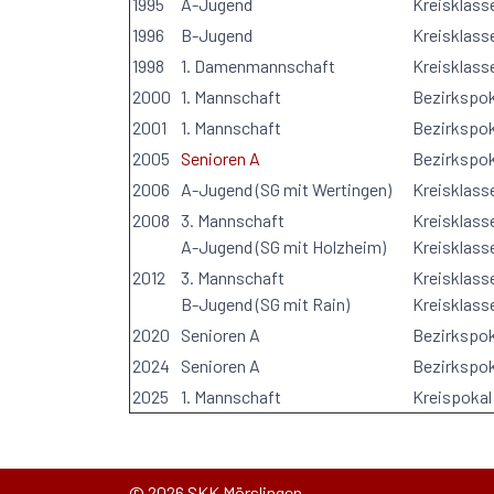
1995
A-Jugend
Kreisklass
1996
B-Jugend
Kreisklass
1998
1. Damenmannschaft
Kreisklass
2000
1. Mannschaft
Bezirkspok
2001
1. Mannschaft
Bezirkspok
2005
Senioren A
Bezirkspok
2006
A-Jugend (SG mit Wertingen)
Kreisklass
2008
3. Mannschaft
Kreisklass
A-Jugend (SG mit Holzheim)
Kreisklass
2012
3. Mannschaft
Kreisklass
B-Jugend (SG mit Rain)
Kreisklass
2020
Senioren A
Bezirkspok
2024
Senioren A
Bezirkspok
2025
1. Mannschaft
Kreispokal
© 2026 SKK Mörslingen