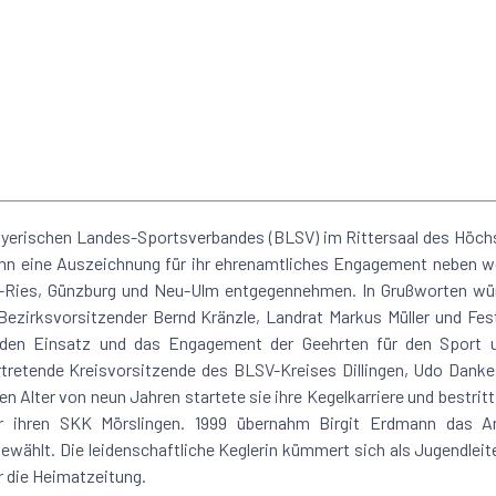
yerischen Landes-Sportsverbandes (BLSV) im Rittersaal des Höch
nn eine Auszeichnung für ihr ehrenamtliches Engagement neben w
-Ries, Günzburg und Neu-Ulm entgegennehmen. In Grußworten wü
zirksvorsitzender Bernd Kränzle, Landrat Markus Müller und Fes
 den Einsatz und das Engagement der Geehrten für den Sport 
ertretende Kreisvorsitzende des BLSV-Kreises Dillingen, Udo Dankes
n Alter von neun Jahren startete sie ihre Kegelkarriere und bestritt
ür ihren SKK Mörslingen. 1999 übernahm Birgit Erdmann das A
gewählt. Die leidenschaftliche Keglerin kümmert sich als Jugendleit
r die Heimatzeitung.