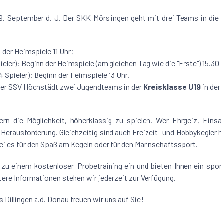
. September d. J. Der SKK Mörslingen geht mit drei Teams in die
 der Heimspiele 11 Uhr;
ieler): Beginn der Heimspiele (am gleichen Tag wie die "Erste") 15.30
4 Spieler): Beginn der Heimspiele 13 Uhr.
 der SSV Höchstädt zwei Jugendteams in der
Kreisklasse U19
in der
ern die Möglichkeit, höherklassig zu spielen. Wer Ehrgeiz, Eins
e Herausforderung. Gleichzeitig sind auch Freizeit- und Hobbykegler 
sei es für den Spaß am Kegeln oder für den Mannschaftssport.
zu einem kostenlosen Probetraining ein und bieten Ihnen ein spor
ere Informationen stehen wir jederzeit zur Verfügung.
 Dillingen a.d. Donau freuen wir uns auf Sie!