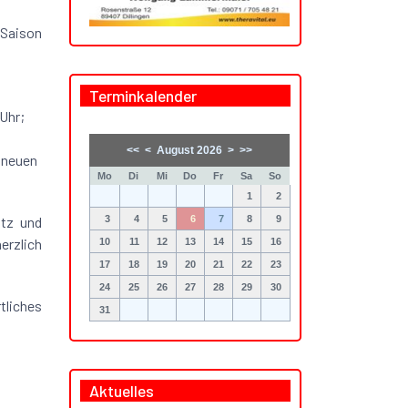
 Saison
Terminkalender
 Uhr;
<<
<
August 2026
>
>>
 neuen
Mo
Di
Mi
Do
Fr
Sa
So
1
2
atz und
3
4
5
6
7
8
9
herzlich
10
11
12
13
14
15
16
17
18
19
20
21
22
23
24
25
26
27
28
29
30
tliches
31
Aktuelles