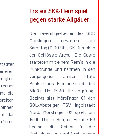
Erstes SKK-Heimspiel
gegen starke Allgäuer
Die Bayernliga-Kegler des SKK
Mörslingen erwarten am
Samstag (11.00 Uhr) GK Durach in
der Schlössle-Arena. Die Gäste
starteten mit einem Remis in die
städter
Punktrunde und nahmen in den
eiteren
vergangenen Jahren stets
rdigten
Punkte aus Finningen mit ins
tredner
Allgäu. Um 15.30 Uhr empfängt
und die
Bezirksligist Mörslingen G1 den
reiter,
BOL-Absteiger TSV Ingolstadt
 binnen
Nord. Mörslingen G2 spielt um
mt der
14.00 Uhr in Burgau. Für die G3
erin um
beginnt die Saison in der
Kreisklasse A Nord 1 mit einem